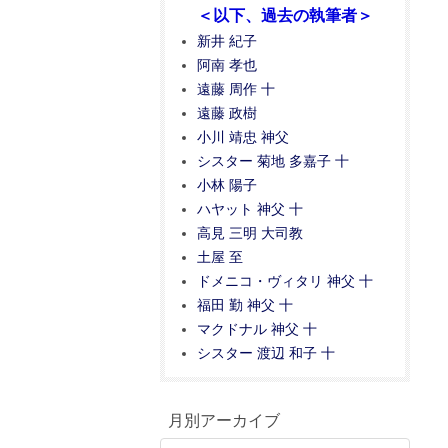
＜以下、過去の執筆者＞
新井 紀子
阿南 孝也
遠藤 周作 十
遠藤 政樹
小川 靖忠 神父
シスター 菊地 多嘉子 十
小林 陽子
ハヤット 神父 十
高見 三明 大司教
土屋 至
ドメニコ・ヴィタリ 神父 十
福田 勤 神父 十
マクドナル 神父 十
シスター 渡辺 和子 十
月別アーカイブ