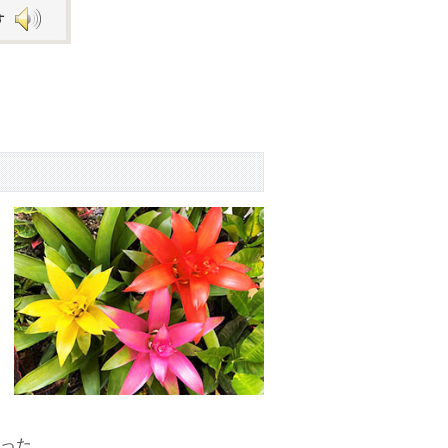
Arrow
keys
to
increase
or
decrease
volume.
った。