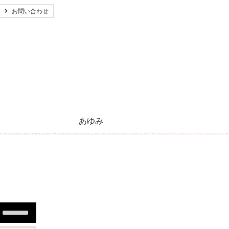
お問い合わせ
あゆみ
心のともしび運動のあゆみ
活動紹介とご支援のお願い
キリストの生涯
太陽のほほえみ
プレゼント
願い事
Use
Up/Down