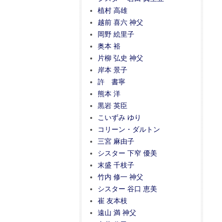
植村 高雄
越前 喜六 神父
岡野 絵里子
奥本 裕
片柳 弘史 神父
岸本 景子
許 書寧
熊本 洋
黒岩 英臣
こいずみ ゆり
コリーン・ダルトン
三宮 麻由子
シスター 下窄 優美
末盛 千枝子
竹内 修一 神父
シスター 谷口 恵美
崔 友本枝
遠山 満 神父