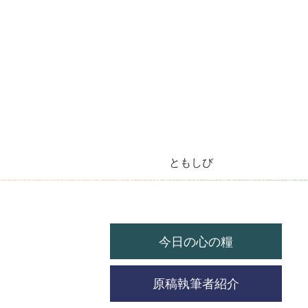
ともしび
今月のラジオ放送
今日の心の糧
今月の機関紙
毎月の教会暦
教会の祝祭日
今日の心の糧
原稿執筆者紹介