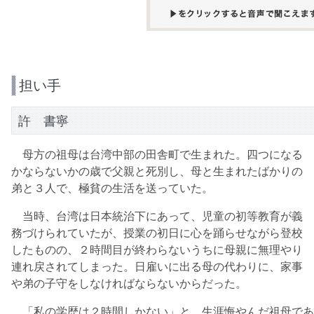
担い手
許 書寧
母方の祖母は台湾中部の田舎町で生まれた。四つになる
かならないかの歳で父親と死別し、母と生まれたばかりの
弟と３人で、極貧の生活を送っていた。
当時、台湾は日本統治下にあって、児童の初等教育が義
務づけられていたが、授業の初日に心を踊らせながら登校
したものの、２時間目が終わらないうちに母親に無理やり
連れ戻されてしまった。日雇いに出る母の代わりに、家事
や弟の子守をしなければならないからだった。
「私の学歴は２時間しかない」と、生涯悔やんだ祖母であ