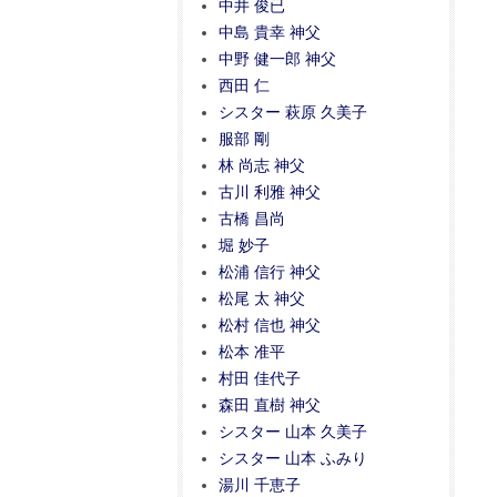
中井 俊已
中島 貴幸 神父
中野 健一郎 神父
西田 仁
シスター 萩原 久美子
服部 剛
林 尚志 神父
古川 利雅 神父
古橋 昌尚
堀 妙子
松浦 信行 神父
松尾 太 神父
松村 信也 神父
松本 准平
村田 佳代子
森田 直樹 神父
シスター 山本 久美子
シスター 山本 ふみり
湯川 千恵子