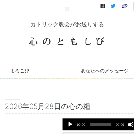
カトリック教会がお送りする
よろこび
あなたへのメッセージ
コリーンのコーナー
知っとこコーナー
善き牧者の学校
聖書の言葉
～巡礼記～
キリストへの道（映像）
イエスを語る（DVD）
会員さんへのお便り
毎月のお便り
2026年05月28日の心の糧
Audio
00:00
00:00
Player