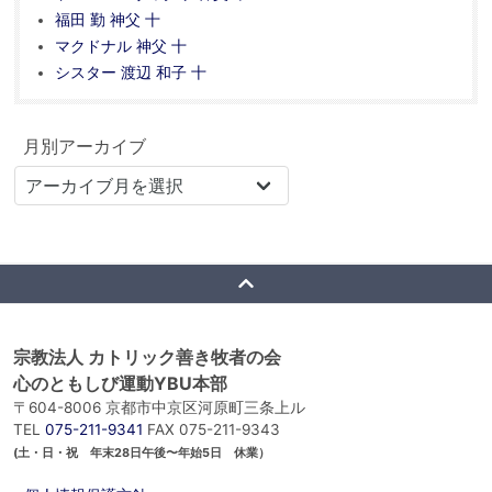
福田 勤 神父 十
マクドナル 神父 十
シスター 渡辺 和子 十
月別アーカイブ
宗教法人 カトリック善き牧者の会
心のともしび運動YBU本部
〒604-8006 京都市中京区河原町三条上ル
TEL
075-211-9341
FAX 075-211-9343
(土・日・祝 年末28日午後〜年始5日 休業）