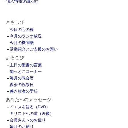
-
個人情報保護方針
ともしび
今日の心の糧
今月のラジオ放送
今月の機関紙
活動紹介とご支援のお願い
よろこび
主日の聖書の言葉
知っとこコーナー
毎月の教会暦
教会の祝祭日
善き牧者の学校
あなたへのメッセージ
イエスを語る（DVD）
キリストへの道（映像）
会員さんへのお便り
毎月のお便り