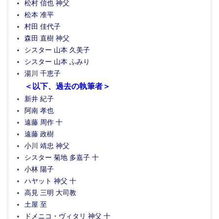
松村 信也 神父
松本 准平
村田 佳代子
森田 直樹 神父
シスター 山本 久美子
シスター 山本 ふみり
湯川 千恵子
＜以下、過去の執筆者＞
新井 紀子
阿南 孝也
遠藤 周作 十
遠藤 政樹
小川 靖忠 神父
シスター 菊地 多嘉子 十
小林 陽子
ハヤット 神父 十
高見 三明 大司教
土屋 至
ドメニコ・ヴィタリ 神父 十