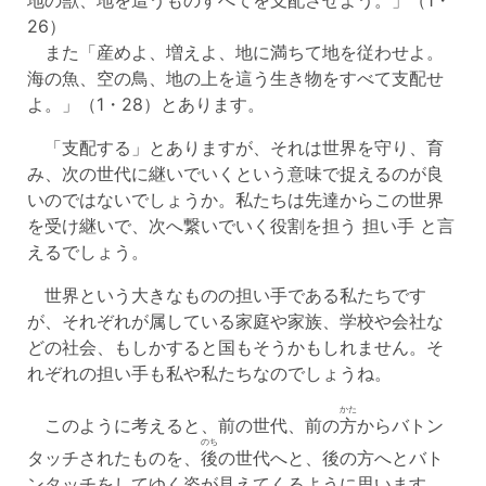
26）
また「産めよ、増えよ、地に満ちて地を従わせよ。
海の魚、空の鳥、地の上を這う生き物をすべて支配せ
よ。」（1・28）とあります。
「支配する」とありますが、それは世界を守り、育
み、次の世代に継いでいくという意味で捉えるのが良
いのではないでしょうか。私たちは先達からこの世界
を受け継いで、次へ繋いでいく役割を担う 担い手 と言
えるでしょう。
世界という大きなものの担い手である私たちです
が、それぞれが属している家庭や家族、学校や会社な
どの社会、もしかすると国もそうかもしれません。そ
れぞれの担い手も私や私たちなのでしょうね。
かた
このように考えると、前の世代、前の
方
からバトン
のち
タッチされたものを、
後
の世代へと、後の方へとバト
ンタッチをしてゆく姿が見えてくるように思います。