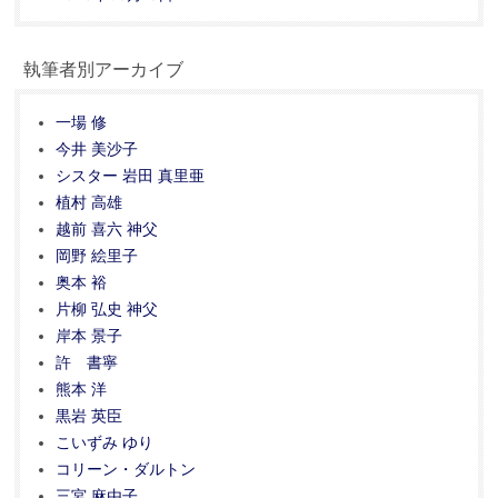
執筆者別アーカイブ
一場 修
今井 美沙子
シスター 岩田 真里亜
植村 高雄
越前 喜六 神父
岡野 絵里子
奥本 裕
片柳 弘史 神父
岸本 景子
許 書寧
熊本 洋
黒岩 英臣
こいずみ ゆり
コリーン・ダルトン
三宮 麻由子