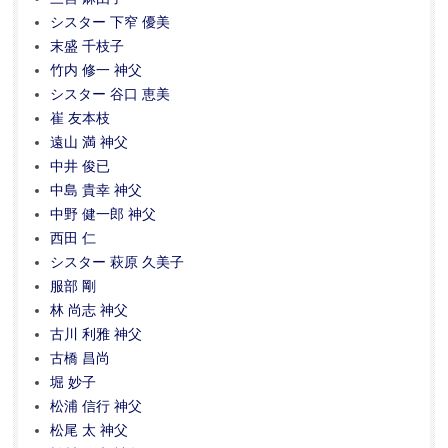
シスター 下窄 優美
末盛 千枝子
竹内 修一 神父
シスター 谷口 恵美
崔 友本枝
遠山 満 神父
中井 俊已
中島 貴幸 神父
中野 健一郎 神父
西田 仁
シスター 萩原 久美子
服部 剛
林 尚志 神父
古川 利雅 神父
古橋 昌尚
堀 妙子
松浦 信行 神父
松尾 太 神父