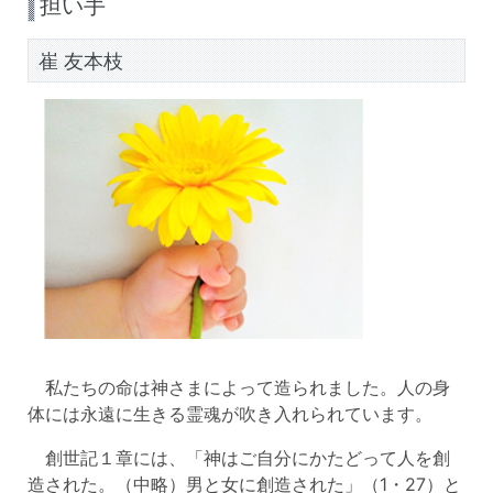
担い手
崔 友本枝
私たちの命は神さまによって造られました。人の身
体には永遠に生きる霊魂が吹き入れられています。
創世記１章には、「神はご自分にかたどって人を創
造された。（中略）男と女に創造された」（1・27）と