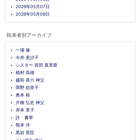
2026年05月07日
2026年05月06日
執筆者別アーカイブ
一場 修
今井 美沙子
シスター 岩田 真里亜
植村 高雄
越前 喜六 神父
岡野 絵里子
奥本 裕
片柳 弘史 神父
岸本 景子
許 書寧
熊本 洋
黒岩 英臣