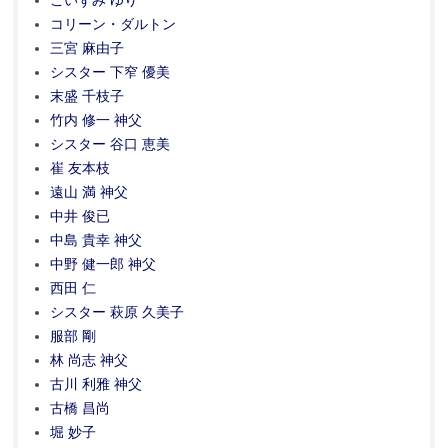
こいずみ ゆり
コリーン・ダルトン
三宮 麻由子
シスター 下窄 優美
末盛 千枝子
竹内 修一 神父
シスター 谷口 恵美
崔 友本枝
遠山 満 神父
中井 俊已
中島 貴幸 神父
中野 健一郎 神父
西田 仁
シスター 萩原 久美子
服部 剛
林 尚志 神父
古川 利雅 神父
古橋 昌尚
堀 妙子