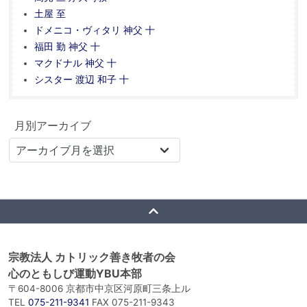
土屋 至
ドメニコ・ヴィタリ 神父 十
福田 勤 神父 十
マクドナル 神父 十
シスター 渡辺 和子 十
月別アーカイブ
宗教法人 カトリック善き牧者の会
心のともしび運動YBU本部
〒604-8006 京都市中京区河原町三条上ル
TEL
075-211-9341
FAX 075-211-9343