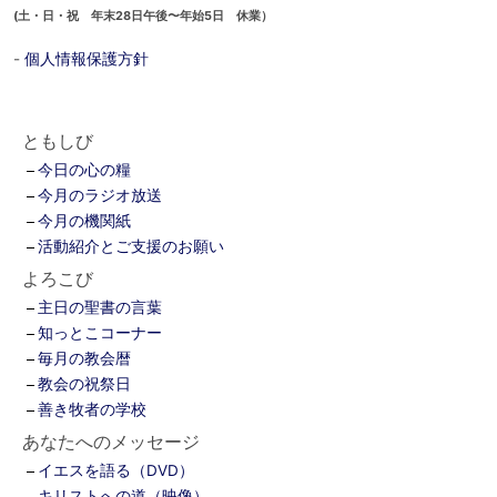
(土・日・祝 年末28日午後〜年始5日 休業）
-
個人情報保護方針
ともしび
今日の心の糧
今月のラジオ放送
今月の機関紙
活動紹介とご支援のお願い
よろこび
主日の聖書の言葉
知っとこコーナー
毎月の教会暦
教会の祝祭日
善き牧者の学校
あなたへのメッセージ
イエスを語る（DVD）
キリストへの道（映像）