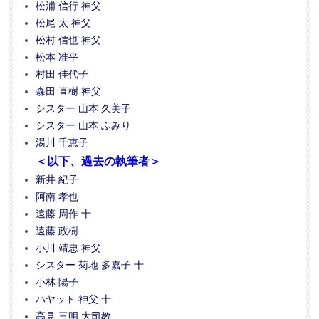
松浦 信行 神父
松尾 太 神父
松村 信也 神父
松本 准平
村田 佳代子
森田 直樹 神父
シスター 山本 久美子
シスター 山本 ふみり
湯川 千恵子
＜以下、過去の執筆者＞
新井 紀子
阿南 孝也
遠藤 周作 十
遠藤 政樹
小川 靖忠 神父
シスター 菊地 多嘉子 十
小林 陽子
ハヤット 神父 十
高見 三明 大司教