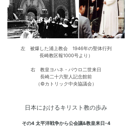
左 被爆した浦上教会 1946年の聖体行列
長崎教区報1000号より）
右 教皇ヨハネ・パウロ二世来日
長崎二十六聖人記念館前
（©カトリック中央協議会）
日本におけるキリスト教の歩み
その4 太平洋戦争から公会議&教皇来日-4