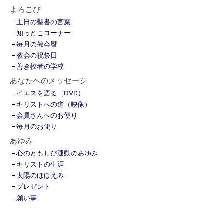
よろこび
主日の聖書の言葉
知っとこコーナー
毎月の教会暦
教会の祝祭日
善き牧者の学校
あなたへのメッセージ
イエスを語る（DVD）
キリストへの道（映像）
会員さんへのお便り
毎月のお便り
あゆみ
心のともしび運動のあゆみ
キリストの生涯
太陽のほほえみ
プレゼント
願い事