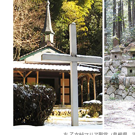
左 乙女峠マリア聖堂（島根県 