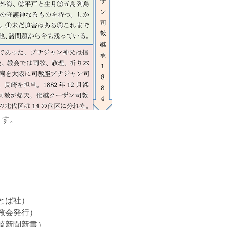
ます。
とば社）
教会発行）
崎新聞新書）