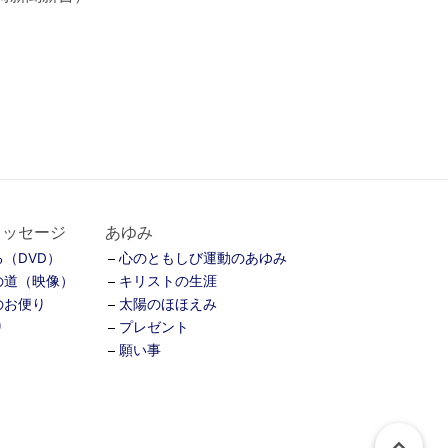
メッセージ
あゆみ
（DVD）
心のともしび運動のあゆみ
の道（映像）
キリストの生涯
のお便り
太陽のほほえみ
り
プレゼント
願い事