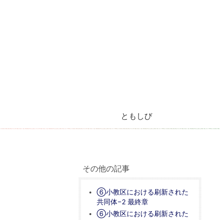
ともしび
今月のラジオ放送
今日の心の糧
今月の機関紙
毎月の教会暦
教会の祝祭日
その他の記事
⑥小教区における刷新された
共同体−2 最終章
⑥小教区における刷新された