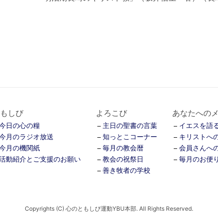
もしび
よろこび
あなたへの
今日の心の糧
主日の聖書の言葉
イエスを語る
今月のラジオ放送
知っとこコーナー
キリストへ
今月の機関紙
毎月の教会暦
会員さんへ
活動紹介とご支援のお願い
教会の祝祭日
毎月のお便
善き牧者の学校
Copyrights (C) 心のともしび運動YBU本部. All Rights Reserved.