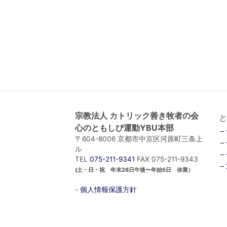
宗教法人 カトリック善き牧者の会
と
心のともしび運動YBU本部
〒604-8006 京都市中京区河原町三条上
ル
TEL
075-211-9341
FAX 075-211-9343
(土・日・祝 年末28日午後〜年始5日 休業）
-
個人情報保護方針