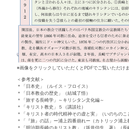
※画像をクリックしていただくとPDFでご覧いただけ
＜参考文献＞
＊「日本史」（ルイス・フロイス）
＊「日本教会の歴史」（結城了悟）
＊「旅する長崎学」～キリシタン文化編～
＊「キリスト教史」５（講談社）
＊「キリスト者の時代精神その虚と実」（いのちのこ
＊「『旅』の話」ー浦上四番崩れー（カトリック浦上
＊「明治期長崎のキリスト教」（坂井信生 著）（長