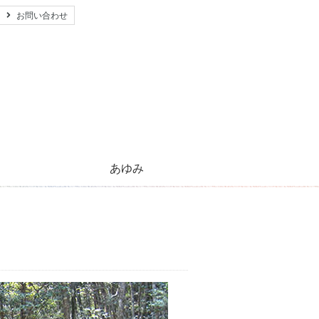
お問い合わせ
あゆみ
心のともしび運動のあゆみ
活動紹介とご支援のお願い
キリストの生涯
太陽のほほえみ
プレゼント
願い事