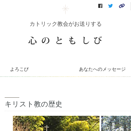
カトリック教会がお送りする
よろこび
あなたへのメッセージ
コリーンのコーナー
知っとこコーナー
善き牧者の学校
聖書の言葉
～巡礼記～
キリストへの道（映像）
イエスを語る（DVD）
会員さんへのお便り
毎月のお便り
キリスト教の歴史