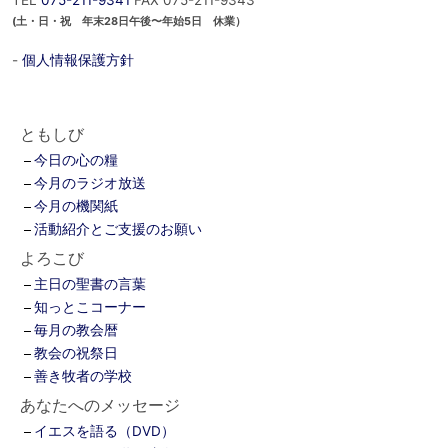
TEL
075-211-9341
FAX 075-211-9343
(土・日・祝 年末28日午後〜年始5日 休業）
-
個人情報保護方針
ともしび
今日の心の糧
今月のラジオ放送
今月の機関紙
活動紹介とご支援のお願い
よろこび
主日の聖書の言葉
知っとこコーナー
毎月の教会暦
教会の祝祭日
善き牧者の学校
あなたへのメッセージ
イエスを語る（DVD）