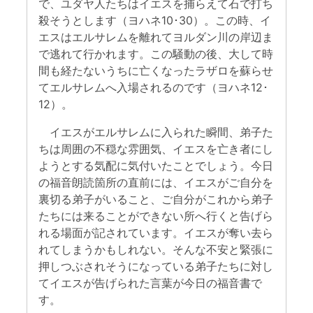
で、ユダヤ人たちはイエスを捕らえて石で打ち
殺そうとします（ヨハネ10･30）。この時、イ
エスはエルサレムを離れてヨルダン川の岸辺ま
で逃れて行かれます。この騒動の後、大して時
間も経たないうちに亡くなったラザロを蘇らせ
てエルサレムへ入場されるのです（ヨハネ12･
12）。
イエスがエルサレムに入られた瞬間、弟子た
ちは周囲の不穏な雰囲気、イエスを亡き者にし
ようとする気配に気付いたことでしょう。今日
の福音朗読箇所の直前には、イエスがご自分を
裏切る弟子がいること、ご自分がこれから弟子
たちには来ることができない所へ行くと告げら
れる場面が記されています。イエスが奪い去ら
れてしまうかもしれない。そんな不安と緊張に
押しつぶされそうになっている弟子たちに対し
てイエスが告げられた言葉が今日の福音書で
す。