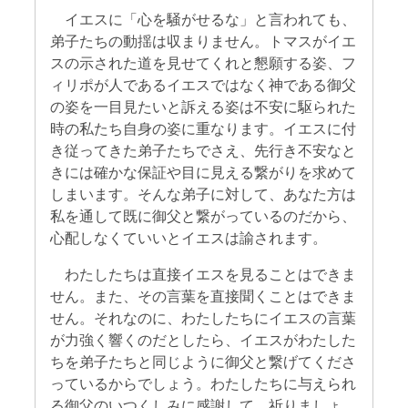
イエスに「心を騒がせるな」と言われても、
弟子たちの動揺は収まりません。トマスがイエ
スの示された道を見せてくれと懇願する姿、フ
ィリポが人であるイエスではなく神である御父
の姿を一目見たいと訴える姿は不安に駆られた
時の私たち自身の姿に重なります。イエスに付
き従ってきた弟子たちでさえ、先行き不安なと
きには確かな保証や目に見える繋がりを求めて
しまいます。そんな弟子に対して、あなた方は
私を通して既に御父と繋がっているのだから、
心配しなくていいとイエスは諭されます。
わたしたちは直接イエスを見ることはできま
せん。また、その言葉を直接聞くことはできま
せん。それなのに、わたしたちにイエスの言葉
が力強く響くのだとしたら、イエスがわたした
ちを弟子たちと同じように御父と繋げてくださ
っているからでしょう。わたしたちに与えられ
る御父のいつくしみに感謝して、祈りましょ