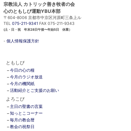
宗教法人 カトリック善き牧者の会
心のともしび運動YBU本部
〒604-8006 京都市中京区河原町三条上ル
TEL
075-211-9341
FAX 075-211-9343
(土・日・祝 年末28日午後〜年始5日 休業）
-
個人情報保護方針
ともしび
今日の心の糧
今月のラジオ放送
今月の機関紙
活動紹介とご支援のお願い
よろこび
主日の聖書の言葉
知っとこコーナー
毎月の教会暦
教会の祝祭日