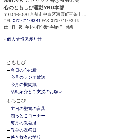
心のともしび運動YBU本部
〒604-8006 京都市中京区河原町三条上ル
TEL
075-211-9341
FAX 075-211-9343
(土・日・祝 年末28日午後〜年始5日 休業）
-
個人情報保護方針
ともしび
今日の心の糧
今月のラジオ放送
今月の機関紙
活動紹介とご支援のお願い
よろこび
主日の聖書の言葉
知っとこコーナー
毎月の教会暦
教会の祝祭日
善き牧者の学校