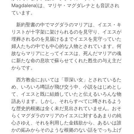
Magdalena)は、マリヤ・マグダレナとも音訳され
ています。
新約聖書の中でマグダラのマリアは、イエス・キ
リストが十字架に架けられるのを見守り、イエスが
埋葬されるのを見届けるまでイエスを見守っていた
婦人たちの中でも中心的な人物とされています。何
故ならマリアにとってイエスは、死んだマリアの魂
に新たな命の息吹で蘇らせてくれた甦生の与え主だ
からです。
西方教会においては「罪深い女」とされているた
め、いろいろ噂話が飛び交う中、小説をはじめとし
て、イエスと既に結婚していたと伝えるいろんな物
語あります。しかし、それらすべてに噂されるよう
な歴史的根拠は全く未だ見出されていません。おそ
らくマグダラのマリアのイエスに対するあまりの純
心さゆえ、それを利用した金銭欲から、あるいは誰
かの妬みからそのような根拠のない話をでっち上げ