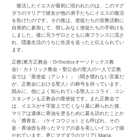
復活したイエスが最初に現われたのは、このマグ
ダラのマリアで彼女が他の弟子たちにイエスの復活
を告げたのです。その後は、使徒たちの宣教活動に
自発的に参加して、惜しみなく使徒たちの手助けを
しました。後に兄ラザロとともに南フランスに流さ
れ、隠遁生活のうちに生涯を送ったと伝えられてい
ます。
正教(東方正教会・Orthodoxオーソドックス教
会)・カトリック教会・聖公会の聖人の一人で正教
会では「亜使徒（アシト）」（聞き慣れない言葉だ
が、正教会における聖人）の称号を持っています。
因みに、他によく知られている聖人ニコライ、コン
スタンチンも正教会の亜使徒です。また正教会で
は、イエスが十字架上で亡くなり墓に葬られた後、
マリアは遺体に香油を塗るために墓を訪れたことか
ら「携香女」（ケイコウジョ）とも呼ばれ、その
姿・香油壺を持ったマリアの姿を美しいイコンで描
かれています。更にマグダラのマリア( Maria